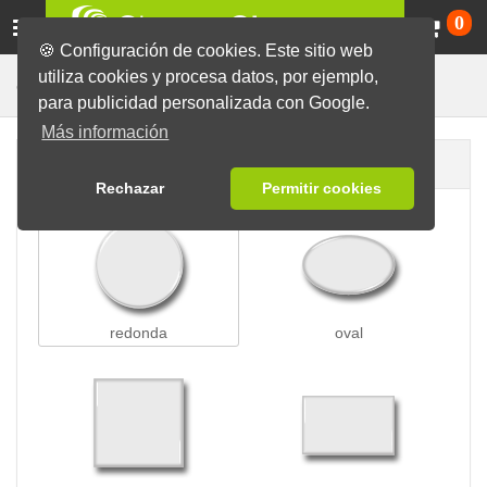
Ca
0
🍪 Configuración de cookies. Este sitio web
utiliza cookies y procesa datos, por ejemplo,
Chapas con Imperdible
Chapas
para publicidad personalizada con Google.
Más información
Forma de la chapa
Rechazar
Permitir cookies
redonda
oval