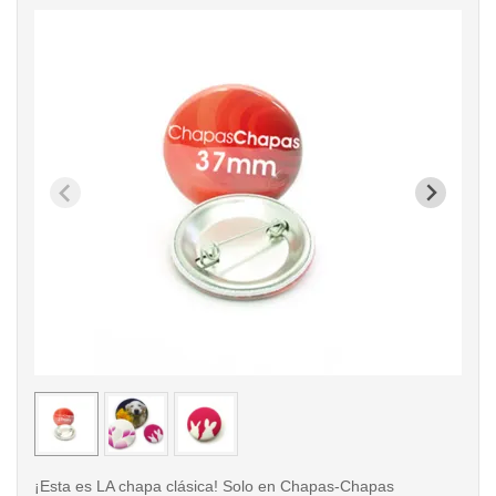
< /picture>
< /pi
¡Esta es LA chapa clásica! Solo en Chapas-Chapas