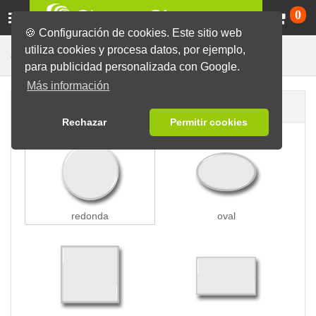
Ca
0
🍪 Configuración de cookies. Este sitio web
utiliza cookies y procesa datos, por ejemplo,
Chapas con Imperdible
Chapas
para publicidad personalizada con Google.
Más información
Forma de la chapa
Rechazar
Permitir cookies
redonda
oval