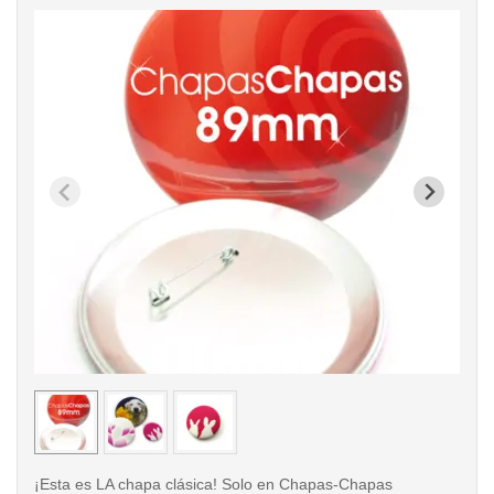
< /picture>
< /pi
¡Esta es LA chapa clásica! Solo en Chapas-Chapas