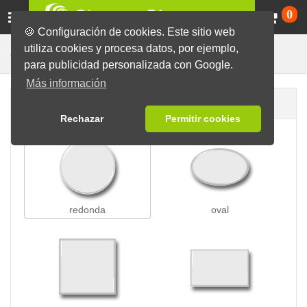
Ca
0
🍪 Configuración de cookies. Este sitio web
utiliza cookies y procesa datos, por ejemplo,
Chapas con Imperdible
Chapas
para publicidad personalizada con Google.
Más información
Forma de la chapa
Rechazar
Permitir cookies
redonda
oval