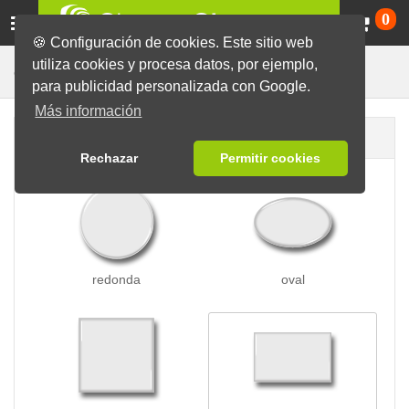
Ca
0
🍪 Configuración de cookies. Este sitio web
utiliza cookies y procesa datos, por ejemplo,
Chapas Espejo
Chapas
para publicidad personalizada con Google.
Más información
Forma de la chapa
Rechazar
Permitir cookies
redonda
oval