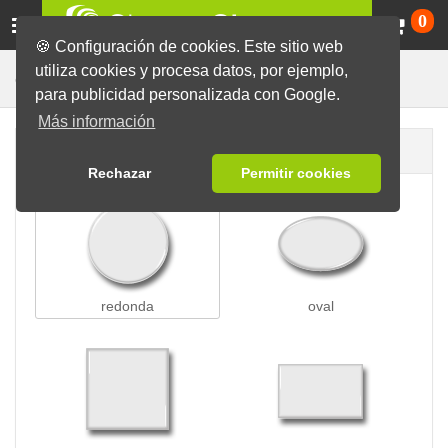
Ca
0
🍪 Configuración de cookies. Este sitio web
utiliza cookies y procesa datos, por ejemplo,
Chapas Espejo
Chapas
para publicidad personalizada con Google.
Más información
Forma de la chapa
Rechazar
Permitir cookies
redonda
oval