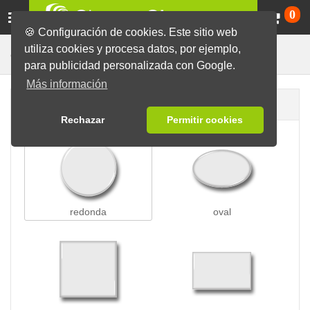
Ca
0
🍪 Configuración de cookies. Este sitio web
utiliza cookies y procesa datos, por ejemplo,
Para la Nevera
Chapas
Chapas con Imán
para publicidad personalizada con Google.
Más información
Forma de la chapa
Rechazar
Permitir cookies
redonda
oval