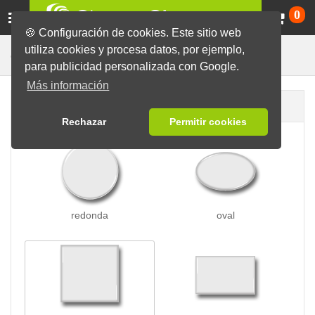
Ca
0
🍪 Configuración de cookies. Este sitio web
utiliza cookies y procesa datos, por ejemplo,
Para la Nevera
Chapas
Chapas con Imán
para publicidad personalizada con Google.
Más información
Forma de la chapa
Rechazar
Permitir cookies
redonda
oval