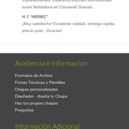
impresionantes! ¡Nuestros botones fluorescentes
lucen fantásticos en Carnaval! Gracias.
H J “HERMZ”
¡Muy satisfecho! Excelente calidad, entrega rápida,
precio justo. ¡Gracias!
Asistencia e Informacíon
Formatos de Archivo
Fichas Técnicas y Plantillas
Chapas personalizadas
Diseñador - diseña tu Chapa
Haz tus propias chapas
Preguntas
Información Adicional