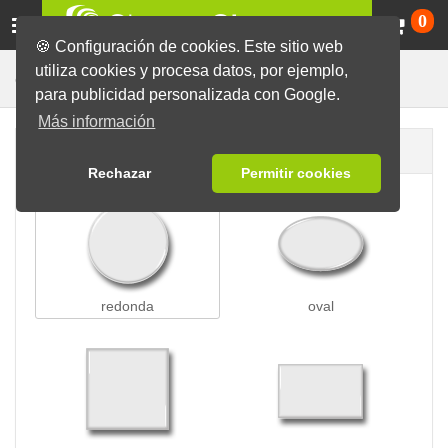
Ca
0
🍪 Configuración de cookies. Este sitio web
utiliza cookies y procesa datos, por ejemplo,
Chapas Llavero
Chapas
para publicidad personalizada con Google.
Más información
Forma de la chapa
Rechazar
Permitir cookies
redonda
oval