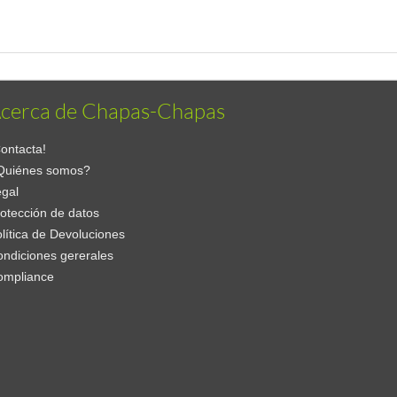
cerca de Chapas-Chapas
ontacta!
Quiénes somos?
gal
otección de datos
lítica de Devoluciones
ndiciones gererales
ompliance