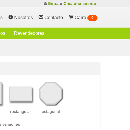
Entra
o
Crea una cuenta
s
Nosotros
Contacto
Carro
0
ios
Revendedores
rectangular
octagonal
s versiones