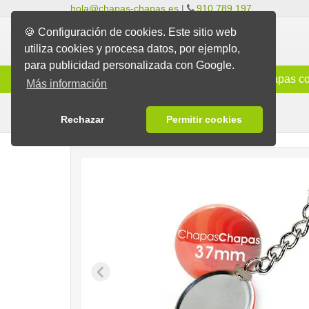
hola@chapas-chapas.es
|
910 789 197
🍪 Configuración de cookies. Este sitio web
utiliza cookies y procesa datos, por ejemplo,
para publicidad personalizada con Google.
Info
Chapas Clásicas
Chapas co
Más información
Chapas Llavero
Chapas
Rechazar
Permitir cookies