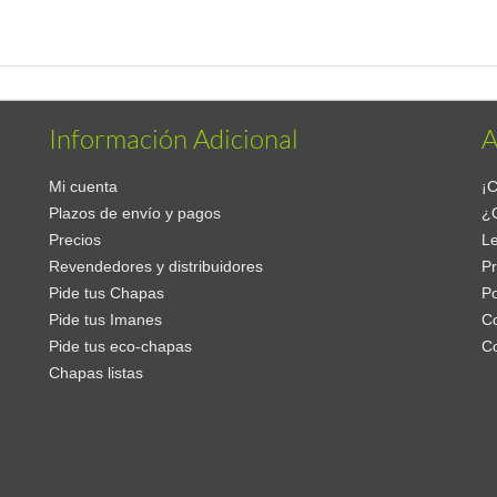
Información Adicional
A
Mi cuenta
¡C
Plazos de envío y pagos
¿
Precios
Le
Revendedores y distribuidores
Pr
Pide tus Chapas
Po
Pide tus Imanes
Co
Pide tus eco-chapas
C
Chapas listas