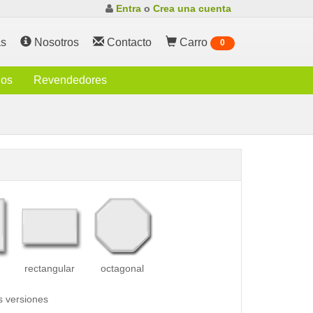
Entra
o
Crea una cuenta
s
Nosotros
Contacto
Carro
0
ios
Revendedores
rectangular
octagonal
s versiones