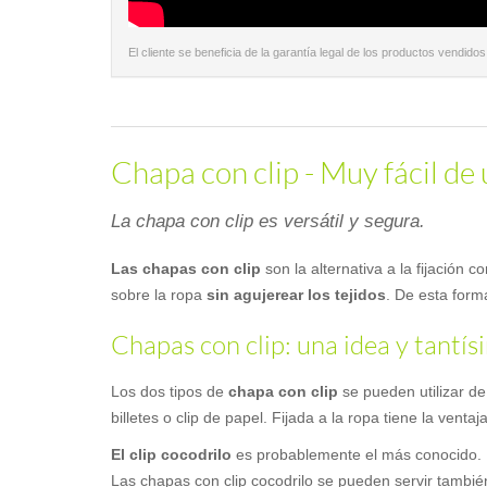
El cliente se beneficia de la garantía legal de los productos vendidos
Chapa con clip - Muy fácil de 
La chapa con clip es versátil y segura.
Las chapas con clip
son la alternativa a la fijación
sobre la ropa
sin agujerear los tejidos
. De esta form
Chapas con clip: una idea y tantís
Los dos tipos de
chapa con clip
se pueden utilizar de
billetes o clip de papel. Fijada a la ropa tiene la venta
El clip cocodrilo
es probablemente el más conocido. Es
Las chapas con clip cocodrilo se pueden servir tambi