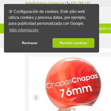
hola@chapas-chapas.es
|
910 789 197
🍪 Configuración de cookies. Este sitio web
utiliza cookies y procesa datos, por ejemplo,
para publicidad personalizada con Google.
Info
Chapas Clásicas
Chapas co
Más información
Chapas con Clip
Chapas
Rechazar
Permitir cookies