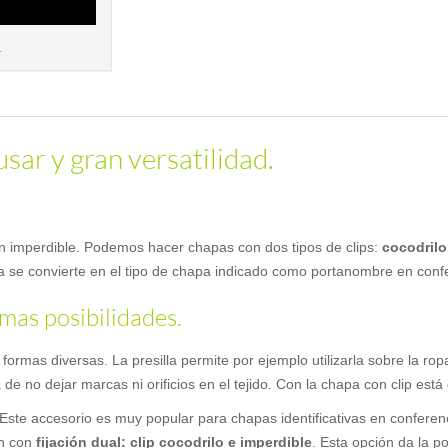
.
usar y gran versatilidad.
 con imperdible. Podemos hacer chapas con dos tipos de clips:
cocodrilo 
a se convierte en el tipo de chapa indicado como portanombre en conf
imas posibilidades.
 formas diversas. La presilla permite por ejemplo utilizarla sobre la 
ja de no dejar marcas ni orificios en el tejido. Con la chapa con clip est
te accesorio es muy popular para chapas identificativas en conferenc
én con
fijación dual: clip cocodrilo e imperdible
. Esta opción da la po