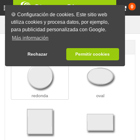
Ca
0
🍪 Configuración de cookies. Este sitio web
utiliza cookies y procesa datos, por ejemplo,
Chapas con Clip
Chapas
para publicidad personalizada con Google.
Más información
Forma de la chapa
Rechazar
Permitir cookies
redonda
oval