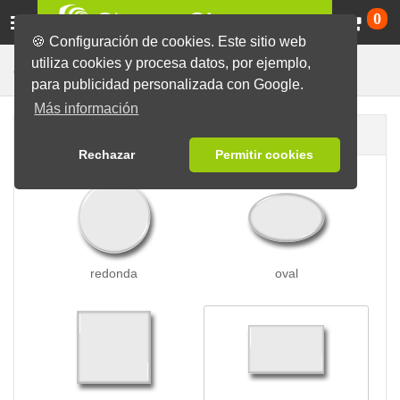
Ca
0
🍪 Configuración de cookies. Este sitio web
utiliza cookies y procesa datos, por ejemplo,
Chapas con Clip
Chapas
para publicidad personalizada con Google.
Más información
Forma de la chapa
Rechazar
Permitir cookies
redonda
oval