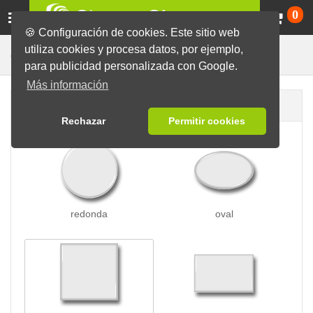
Ca
0
🍪 Configuración de cookies. Este sitio web
utiliza cookies y procesa datos, por ejemplo,
Chapas con Clip
Chapas
para publicidad personalizada con Google.
Más información
Forma de la chapa
Rechazar
Permitir cookies
redonda
oval