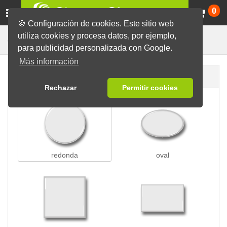
Ca
0
🍪 Configuración de cookies. Este sitio web
utiliza cookies y procesa datos, por ejemplo,
Chapas con Clip
Chapas
para publicidad personalizada con Google.
Más información
Forma de la chapa
Rechazar
Permitir cookies
redonda
oval