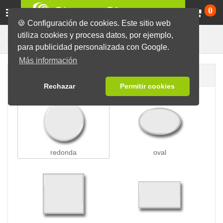
Ca
0
🍪 Configuración de cookies. Este sitio web
utiliza cookies y procesa datos, por ejemplo,
Chapas con Clip
Chapas
para publicidad personalizada con Google.
Más información
Forma de la chapa
Rechazar
Permitir cookies
redonda
oval