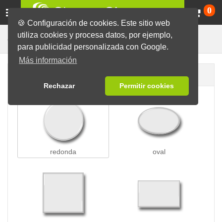
Ca
0
🍪 Configuración de cookies. Este sitio web
utiliza cookies y procesa datos, por ejemplo,
Chapas con Clip
Chapas
para publicidad personalizada con Google.
Más información
Forma de la chapa
Rechazar
Permitir cookies
redonda
oval