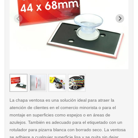
< /picture>
< /pi
La chapa ventosa es una solución ideal para atraer la
atención de clientes en el comercio minorista o para el
montaje en superficies como espejos o en áreas de
azulejos. También es adecuado para el etiquetado con un
rotulador para pizarra blanca con borrado seco. La ventosa
se adhiere a cualquier superficie lisa y se quita sin dejar