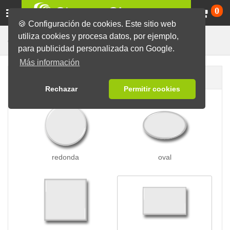
Ca
0
🍪 Configuración de cookies. Este sitio web
utiliza cookies y procesa datos, por ejemplo,
Chapas Ventosa
Chapas
para publicidad personalizada con Google.
Más información
Forma de la chapa
Rechazar
Permitir cookies
redonda
oval