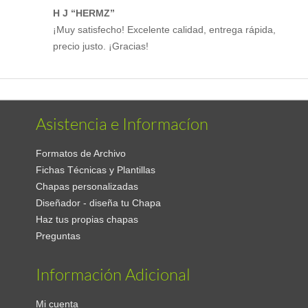
H J “HERMZ”
¡Muy satisfecho! Excelente calidad, entrega rápida,
precio justo. ¡Gracias!
Asistencia e Informacíon
Formatos de Archivo
Fichas Técnicas y Plantillas
Chapas personalizadas
Diseñador - diseña tu Chapa
Haz tus propias chapas
Preguntas
Información Adicional
Mi cuenta