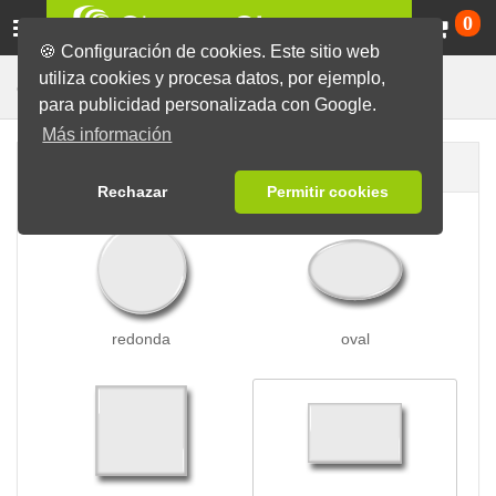
Ca
0
🍪 Configuración de cookies. Este sitio web
utiliza cookies y procesa datos, por ejemplo,
Chapas Ventosa
Chapas
para publicidad personalizada con Google.
Más información
Forma de la chapa
Rechazar
Permitir cookies
redonda
oval