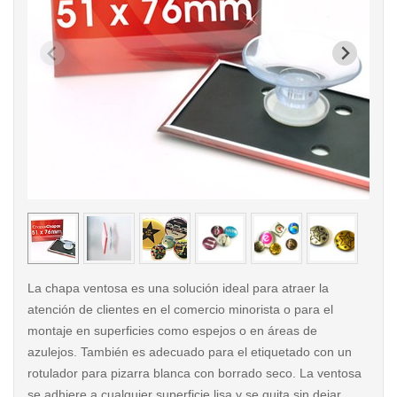
< /picture>
< /pi
La chapa ventosa es una solución ideal para atraer la
atención de clientes en el comercio minorista o para el
montaje en superficies como espejos o en áreas de
azulejos. También es adecuado para el etiquetado con un
rotulador para pizarra blanca con borrado seco. La ventosa
se adhiere a cualquier superficie lisa y se quita sin dejar