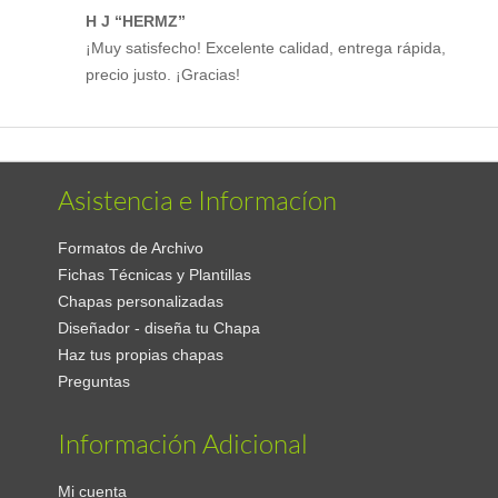
H J “HERMZ”
¡Muy satisfecho! Excelente calidad, entrega rápida,
precio justo. ¡Gracias!
Asistencia e Informacíon
Formatos de Archivo
Fichas Técnicas y Plantillas
Chapas personalizadas
Diseñador - diseña tu Chapa
Haz tus propias chapas
Preguntas
Información Adicional
Mi cuenta