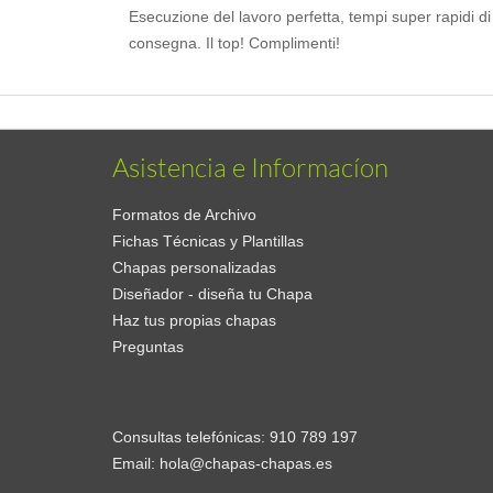
Esecuzione del lavoro perfetta, tempi super rapidi di
consegna. Il top! Complimenti!
Asistencia e Informacíon
Formatos de Archivo
Fichas Técnicas y Plantillas
Chapas personalizadas
Diseñador - diseña tu Chapa
Haz tus propias chapas
Preguntas
Consultas telefónicas:
910 789 197
Email:
hola@chapas-chapas.es