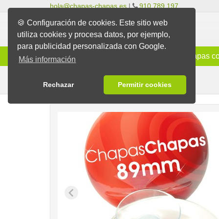
hola@chapas-chapas.es
|
910 789 197
🍪 Configuración de cookies. Este sitio web
utiliza cookies y procesa datos, por ejemplo,
para publicidad personalizada con Google.
Info
Chapas Clásicas
Chapas co
Más información
Chapas Ventosa
Chapas
Rechazar
Permitir cookies