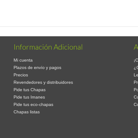
Información Adicional
A
Mi cuenta
¡C
Plazos de envío y pagos
¿
Precios
Le
Revendedores y distribuidores
Pr
Pide tus Chapas
Po
Pide tus Imanes
Co
Pide tus eco-chapas
C
Chapas listas