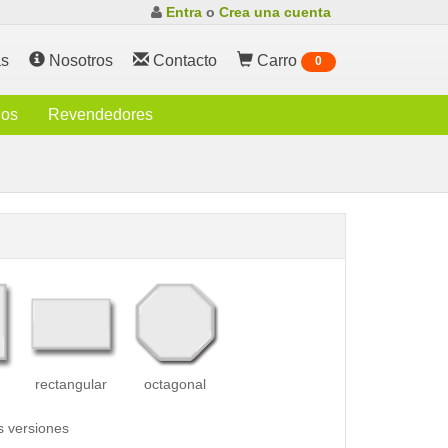
Entra
o
Crea una cuenta
s
Nosotros
Contacto
Carro
0
ios
Revendedores
rectangular
octagonal
s versiones