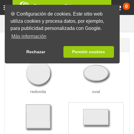
Ca
0
🍪 Configuración de cookies. Este sitio web
utiliza cookies y procesa datos, por ejemplo,
Chapas con Broche Mariposa
Chapas
para publicidad personalizada con Google.
Más información
Forma de la chapa
Rechazar
Permitir cookies
redonda
oval