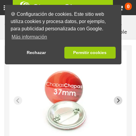
Ca
0
🍪 Configuración de cookies. Este sitio web
utiliza cookies y procesa datos, por ejemplo,
Chapas listas con diseños diversos
Chapas en blanco
para publicidad personalizada con Google.
Chapas con imperdible
Más información
Rechazar
Permitir cookies