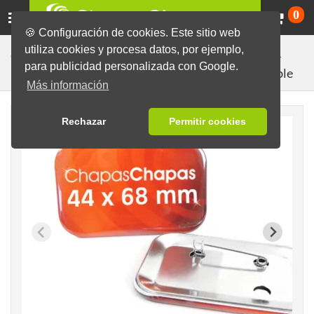
Ca
0
🍪 Configuración de cookies. Este sitio web
utiliza cookies y procesa datos, por ejemplo,
Chapas listas con diseños diversos
Chapas en blanco
para publicidad personalizada con Google.
Chapas con imperdible
Más información
Rechazar
Permitir cookies