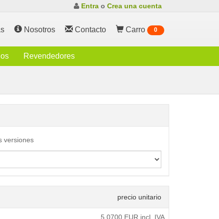
Entra
o
Crea una cuenta
s
Nosotros
Contacto
Carro
0
ios
Revendedores
s versiones
precio unitario
5,0700
EUR incl. IVA