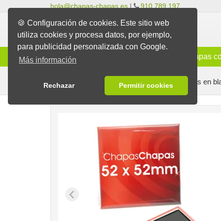
hola@chapas-chapas.es
|
910 789 197
🍪 Configuración de cookies. Este sitio web
utiliza cookies y procesa datos, por ejemplo,
para publicidad personalizada con Google.
Info
Chapas Clásicas
Chapas co
Más información
Chapas listas con diseños diversos
Chapas en bl
Rechazar
Permitir cookies