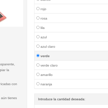
rojo
rosa
lila
< /picture>
azul
azul claro
verde
nsparente,
verde claro
iar la
amarillo
ricadas con
naranja
i aún tienes
Introduce la cantidad deseada: