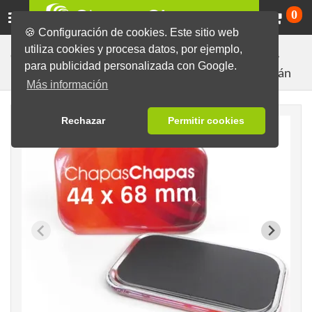
Ca
0
🍪 Configuración de cookies. Este sitio web
utiliza cookies y procesa datos, por ejemplo,
Chapas listas con diseños diversos
Chapas en blanco
para publicidad personalizada con Google.
Chapas con Imán
Más información
Rechazar
Permitir cookies