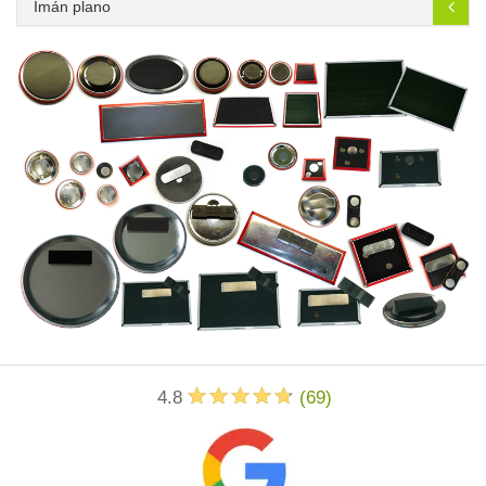
Imán plano
4.8
(
69
)