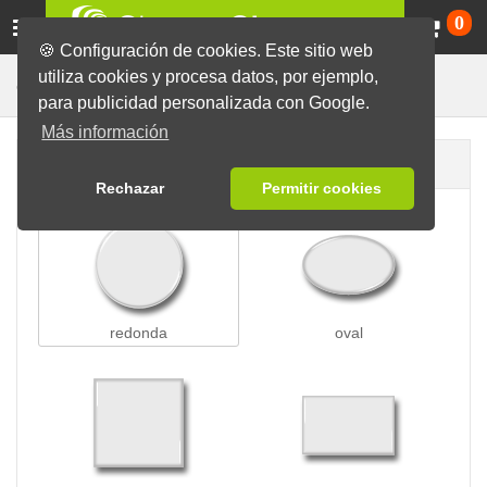
Ca
0
🍪 Configuración de cookies. Este sitio web
utiliza cookies y procesa datos, por ejemplo,
Para Ropa
Chapas
Chapas con Imán
para publicidad personalizada con Google.
Más información
Forma de la chapa
Rechazar
Permitir cookies
redonda
oval