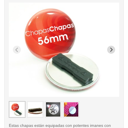
< /picture>
< /pi
Estas chapas están equipadas con potentes imanes con