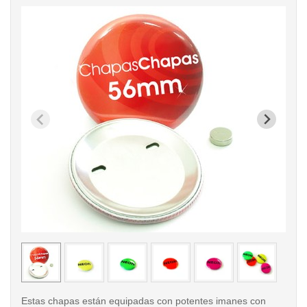
< /picture>
< /pi
Estas chapas están equipadas con potentes imanes con