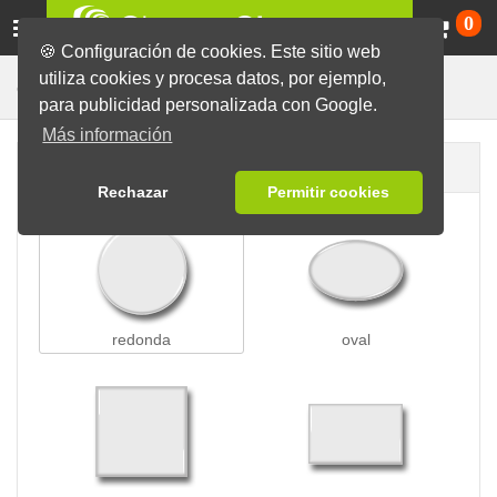
Ca
0
🍪 Configuración de cookies. Este sitio web
utiliza cookies y procesa datos, por ejemplo,
Para Ropa
Chapas
Chapas con Imán
para publicidad personalizada con Google.
Más información
Forma de la chapa
Rechazar
Permitir cookies
redonda
oval