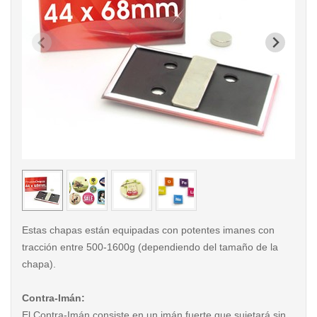
< /picture>
< /pi
Estas chapas están equipadas con potentes imanes con
tracción entre 500-1600g (dependiendo del tamaño de la
chapa).
Contra-Imán:
El Contra-Imán consiste en un imán fuerte que sujetará sin