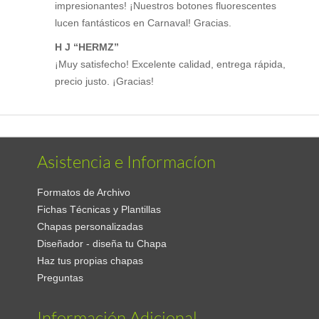
impresionantes! ¡Nuestros botones fluorescentes
lucen fantásticos en Carnaval! Gracias.
H J “HERMZ”
¡Muy satisfecho! Excelente calidad, entrega rápida,
precio justo. ¡Gracias!
Asistencia e Informacíon
Formatos de Archivo
Fichas Técnicas y Plantillas
Chapas personalizadas
Diseñador - diseña tu Chapa
Haz tus propias chapas
Preguntas
Información Adicional