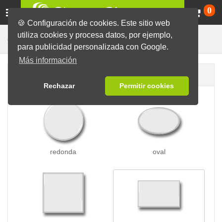
Ca
0
🍪 Configuración de cookies. Este sitio web
utiliza cookies y procesa datos, por ejemplo,
Para Ropa
Chapas
Chapas con Imán
para publicidad personalizada con Google.
Más información
Forma de la chapa
Rechazar
Permitir cookies
redonda
oval