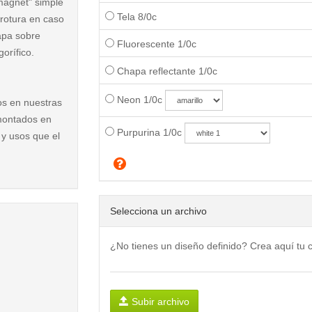
magnet" simple
Tela 8/0c
 rotura en caso
hapa sobre
Fluorescente 1/0c
orífico.
Chapa reflectante 1/0c
Neon 1/0c
os en nuestras
montados en
Purpurina 1/0c
 y usos que el
Selecciona un archivo
¿No tienes un diseño definido? Crea aquí tu
Subir archivo