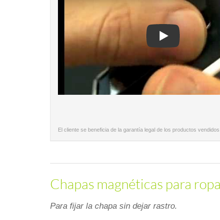
Play
El cliente se beneficia de la garantía legal de los productos vendidos
Chapas magnéticas para ropa -
Para fijar la chapa sin dejar rastro.