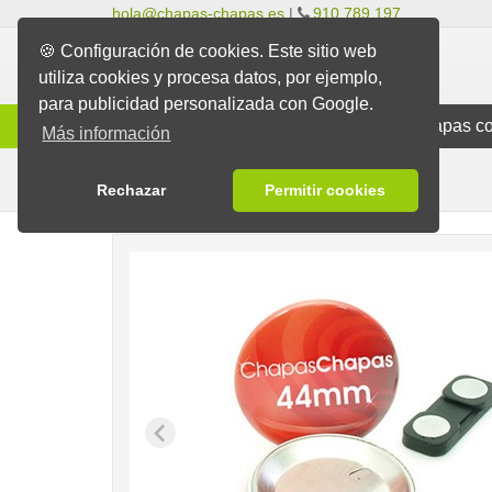
hola@chapas-chapas.es
|
910 789 197
🍪 Configuración de cookies. Este sitio web
utiliza cookies y procesa datos, por ejemplo,
para publicidad personalizada con Google.
Info
Chapas Clásicas
Chapas co
Más información
Para Ropa
Chapas
Chapas con Imán
Rechazar
Permitir cookies