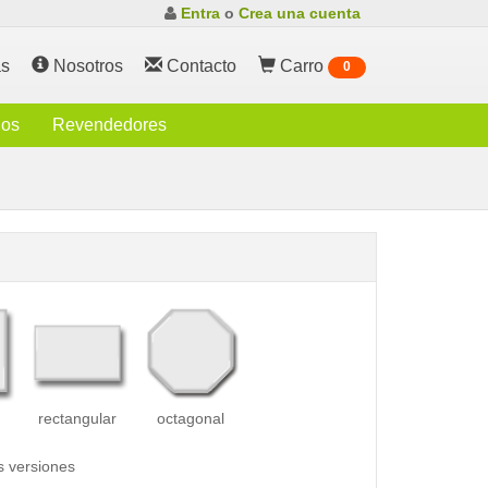
Entra
o
Crea una cuenta
s
Nosotros
Contacto
Carro
0
ios
Revendedores
rectangular
octagonal
s versiones