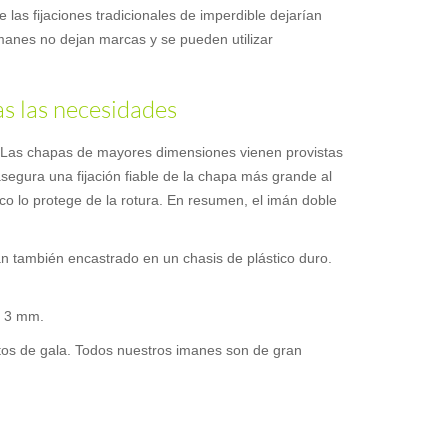
e las fijaciones tradicionales de imperdible dejarían
 imanes no dejan marcas y se pueden utilizar
as las necesidades
a. Las chapas de mayores dimensiones vienen provistas
asegura una fijación fiable de la chapa más grande al
ico lo protege de la rotura. En resumen, el imán doble
án también encastrado en un chasis de plástico duro.
e 3 mm.
entos de gala. Todos nuestros imanes son de gran