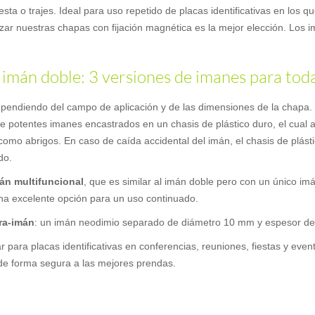
ta o trajes. Ideal para uso repetido de placas identificativas en los qu
ilizar nuestras chapas con fijación magnética es la mejor elección. Los
 imán doble: 3 versiones de imanes para tod
 dependiendo del campo de aplicación y de las dimensiones de la chap
de potentes imanes encastrados en un chasis de plástico duro, el cual 
como abrigos. En caso de caída accidental del imán, el chasis de plást
do.
án multifuncional
, que es similar al imán doble pero con un único im
 una excelente opción para un uso continuado.
ra-imán
: un imán neodimio separado de diámetro 10 mm y espesor d
r para placas identificativas en conferencias, reuniones, fiestas y ev
s de forma segura a las mejores prendas.