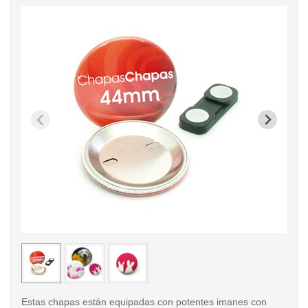
< /picture>
< /pi
Estas chapas están equipadas con potentes imanes con