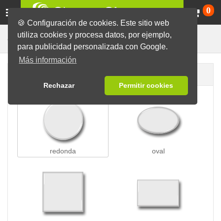
Ca
0
🍪 Configuración de cookies. Este sitio web
utiliza cookies y procesa datos, por ejemplo,
Para Ropa
Chapas
Chapas con Imán
para publicidad personalizada con Google.
Más información
Forma de la chapa
Rechazar
Permitir cookies
redonda
oval