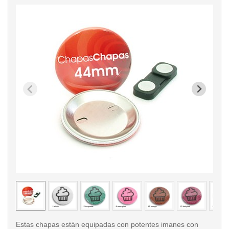
< /picture>
< /pi
Estas chapas están equipadas con potentes imanes con