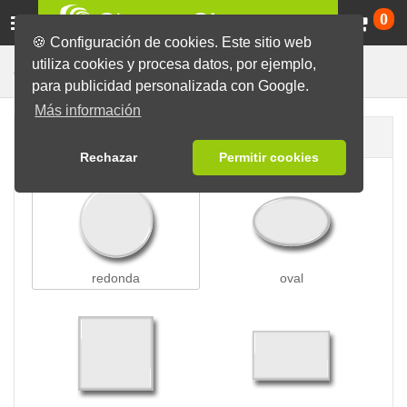
Ca
0
🍪 Configuración de cookies. Este sitio web
utiliza cookies y procesa datos, por ejemplo,
Para Ropa
Chapas
Chapas con Imán
para publicidad personalizada con Google.
Más información
Forma de la chapa
Rechazar
Permitir cookies
redonda
oval