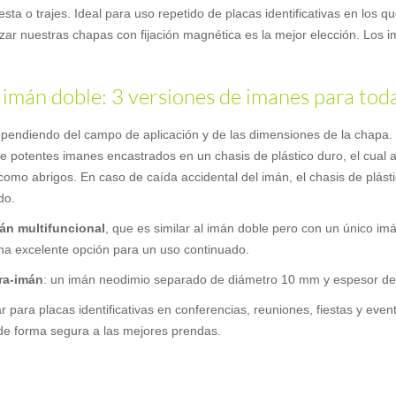
ta o trajes. Ideal para uso repetido de placas identificativas en los qu
ilizar nuestras chapas con fijación magnética es la mejor elección. Los
 imán doble: 3 versiones de imanes para tod
 dependiendo del campo de aplicación y de las dimensiones de la chap
de potentes imanes encastrados en un chasis de plástico duro, el cual 
como abrigos. En caso de caída accidental del imán, el chasis de plást
do.
án multifuncional
, que es similar al imán doble pero con un único im
 una excelente opción para un uso continuado.
ra-imán
: un imán neodimio separado de diámetro 10 mm y espesor d
r para placas identificativas en conferencias, reuniones, fiestas y ev
s de forma segura a las mejores prendas.