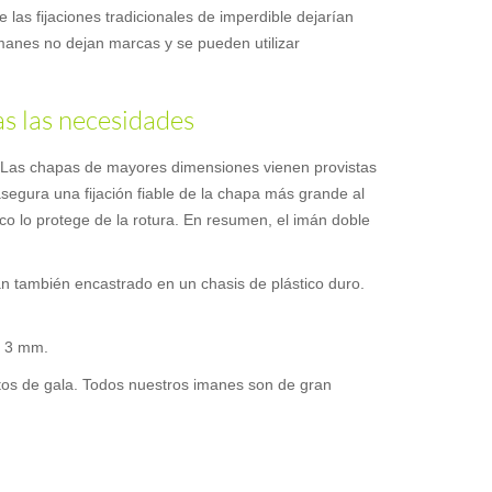
e las fijaciones tradicionales de imperdible dejarían
 imanes no dejan marcas y se pueden utilizar
as las necesidades
a. Las chapas de mayores dimensiones vienen provistas
asegura una fijación fiable de la chapa más grande al
ico lo protege de la rotura. En resumen, el imán doble
án también encastrado en un chasis de plástico duro.
e 3 mm.
entos de gala. Todos nuestros imanes son de gran