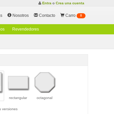
Entra
o
Crea una cuenta
s
Nosotros
Contacto
Carro
0
ios
Revendedores
rectangular
octagonal
s versiones