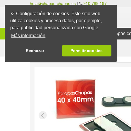
hola@chapas-chapas.es
|
910 789 197
🍪 Configuración de cookies. Este sitio web
utiliza cookies y procesa datos, por ejemplo,
para publicidad personalizada con Google.
Info
Chapas Clásicas
Chapas co
Más información
Para Ropa
Chapas
Chapas con Imán
Rechazar
Permitir cookies