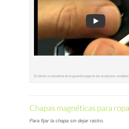
Play
El cliente se beneficia de la garantía legal de los productos vendidos
Chapas magnéticas para ropa -
Para fijar la chapa sin dejar rastro.