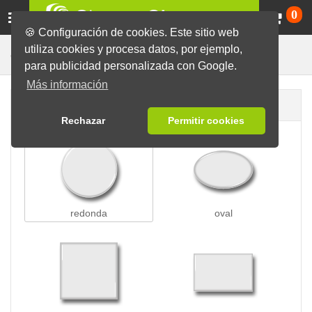
Ca
0
🍪 Configuración de cookies. Este sitio web
utiliza cookies y procesa datos, por ejemplo,
Para Ropa
Chapas
Chapas con Imán
para publicidad personalizada con Google.
Más información
Forma de la chapa
Rechazar
Permitir cookies
redonda
oval