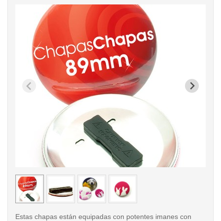
< /picture>
< /pi
Estas chapas están equipadas con potentes imanes con