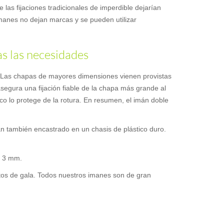
e las fijaciones tradicionales de imperdible dejarían
 imanes no dejan marcas y se pueden utilizar
as las necesidades
a. Las chapas de mayores dimensiones vienen provistas
asegura una fijación fiable de la chapa más grande al
ico lo protege de la rotura. En resumen, el imán doble
án también encastrado en un chasis de plástico duro.
e 3 mm.
entos de gala. Todos nuestros imanes son de gran