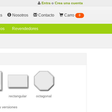
Entra
o
Crea una cuenta
s
Nosotros
Contacto
Carro
0
ios
Revendedores
rectangular
octagonal
s versiones