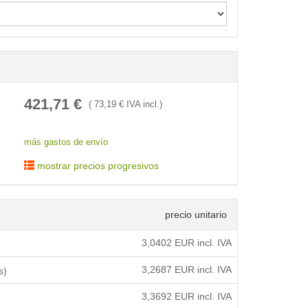
< /picture>
421,71
€
(
73,19
€ IVA incl.)
más gastos de envío
mostrar precios progresivos
precio unitario
3,0402
EUR incl. IVA
3,2687
EUR incl. IVA
s)
3,3692
EUR incl. IVA