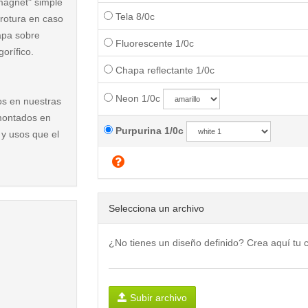
magnet" simple
Tela 8/0c
 rotura en caso
hapa sobre
Fluorescente 1/0c
orífico.
Chapa reflectante 1/0c
Neon 1/0c
os en nuestras
montados en
Purpurina 1/0c
 y usos que el
Selecciona un archivo
¿No tienes un diseño definido? Crea aquí tu
Subir archivo