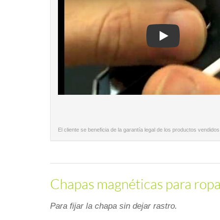
Play
El cliente se beneficia de la garantía legal de los productos vendidos
Chapas magnéticas para ropa -
Para fijar la chapa sin dejar rastro.