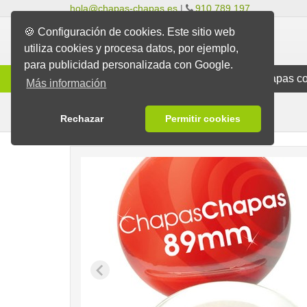
hola@chapas-chapas.es
|
910 789 197
🍪 Configuración de cookies. Este sitio web
utiliza cookies y procesa datos, por ejemplo,
para publicidad personalizada con Google.
Info
Chapas Clásicas
Chapas co
Más información
Para Ropa
Chapas
Chapas con Imán
Rechazar
Permitir cookies