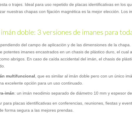
ta o trajes. Ideal para uso repetido de placas identificativas en los qu
ilizar nuestras chapas con fijación magnética es la mejor elección. Los
 imán doble: 3 versiones de imanes para tod
 dependiendo del campo de aplicación y de las dimensiones de la chap
de potentes imanes encastrados en un chasis de plástico duro, el cual 
como abrigos. En caso de caída accidental del imán, el chasis de plást
do.
án multifuncional
, que es similar al imán doble pero con un único im
 una excelente opción para un uso continuado.
ra-imán
: un imán neodimio separado de diámetro 10 mm y espesor d
r para placas identificativas en conferencias, reuniones, fiestas y ev
s de forma segura a las mejores prendas.