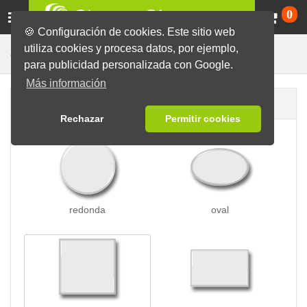
Ca
0
🍪 Configuración de cookies. Este sitio web
utiliza cookies y procesa datos, por ejemplo,
Para Ropa
Chapas
Chapas con Imán
para publicidad personalizada con Google.
Más información
Forma de la chapa
Rechazar
Permitir cookies
redonda
oval