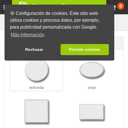
Ca
0
🍪 Configuración de cookies. Este sitio web
utiliza cookies y procesa datos, por ejemplo,
Chapas con Escarapela
Chapas
para publicidad personalizada con Google.
Más información
Forma de la chapa
Rechazar
Permitir cookies
redonda
oval