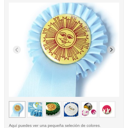
< /picture>
< /pi
Aquí puedes ver una pequeña seleción de colores.