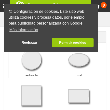
Ca
0
🍪 Configuración de cookies. Este sitio web
utiliza cookies y procesa datos, por ejemplo,
Chapas con Escarapela
Chapas
para publicidad personalizada con Google.
Más información
Forma de la chapa
Rechazar
Permitir cookies
redonda
oval