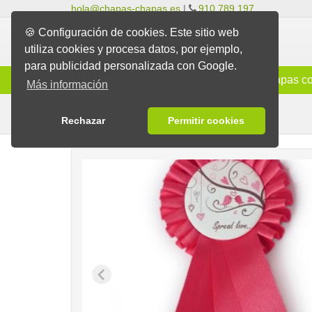
hola@chapas-chapas.es
|
910 789 197
🍪 Configuración de cookies. Este sitio web
utiliza cookies y procesa datos, por ejemplo,
para publicidad personalizada con Google.
Info
Chapas Clásicas
Chapas co
Más información
Chapas con Escarapela
Chapas
Rechazar
Permitir cookies