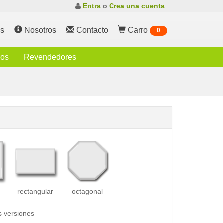
Entra
o
Crea una cuenta
s
Nosotros
Contacto
Carro
0
ios
Revendedores
rectangular
octagonal
s versiones