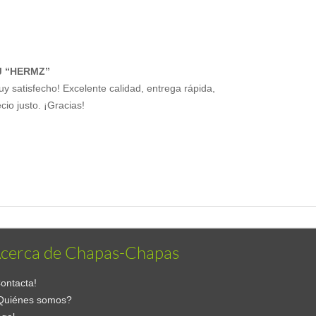
J “HERMZ”
uy satisfecho! Excelente calidad, entrega rápida,
cio justo. ¡Gracias!
cerca de Chapas-Chapas
ontacta!
Quiénes somos?