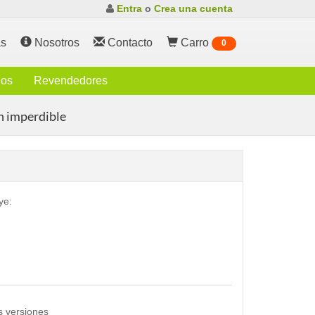
Entra
o
Crea una cuenta
s
Nosotros
Contacto
Carro
0
ios
Revendedores
n imperdible
ye:
s versiones