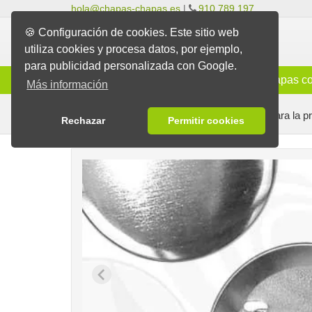
hola@chapas-chapas.es
|
910 789 197
🍪 Configuración de cookies. Este sitio web
utiliza cookies y procesa datos, por ejemplo,
para publicidad personalizada con Google.
Info
Chapas Clásicas
Chapas co
Más información
Máquinas y Componentes
Consumibles para la p
Rechazar
Permitir cookies