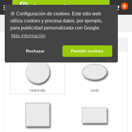
Ca
0
🍪 Configuración de cookies. Este sitio web
utiliza cookies y procesa datos, por ejemplo,
Para Ropa
Chapas
Chapas con Imán
para publicidad personalizada con Google.
Más información
Forma de la chapa
Rechazar
Permitir cookies
redonda
oval