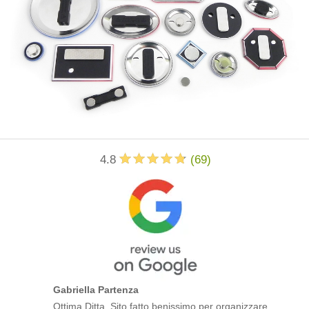
4.8
(
69
)
Gabriella Partenza
Ottima Ditta. Sito fatto benissimo per organizzare