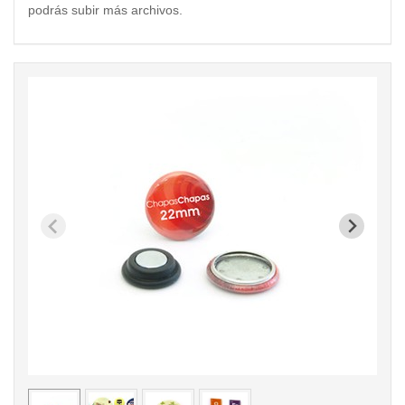
podrás subir más archivos.
< /picture>
< /pi