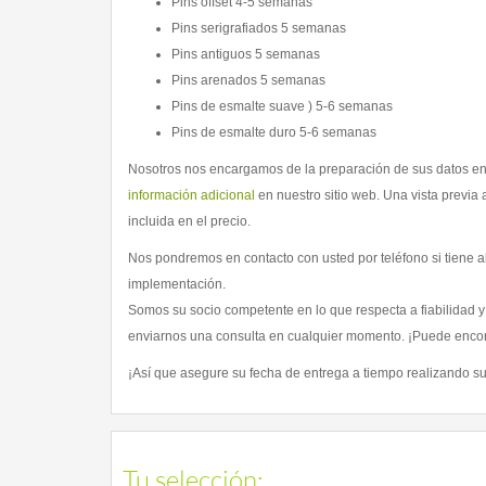
Pins offset 4-5 semanas
Pins serigrafiados 5 semanas
Pins antiguos 5 semanas
Pins arenados 5 semanas
Pins de esmalte suave ) 5-6 semanas
Pins de esmalte duro 5-6 semanas
Nosotros nos encargamos de la preparación de sus datos en
información adicional
en nuestro sitio web. Una vista previa
incluida en el precio.
Nos pondremos en contacto con usted por teléfono si tiene 
implementación.
Somos su socio competente en lo que respecta a fiabilidad 
enviarnos una consulta en cualquier momento. ¡Puede encont
¡Así que asegure su fecha de entrega a tiempo realizando su
Tu selección
: