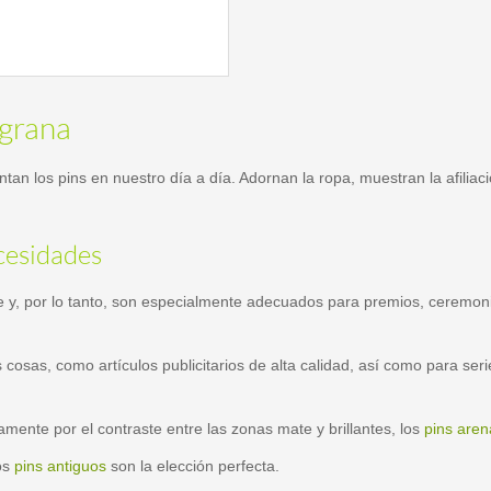
ligrana
entan los pins en nuestro día a día. Adornan la ropa, muestran la afili
cesidades
e y, por lo tanto, son especialmente adecuados para premios, ceremo
 cosas, como artículos publicitarios de alta calidad, así como para ser
ente por el contraste entre las zonas mate y brillantes, los
pins are
los
pins antiguos
son la elección perfecta.