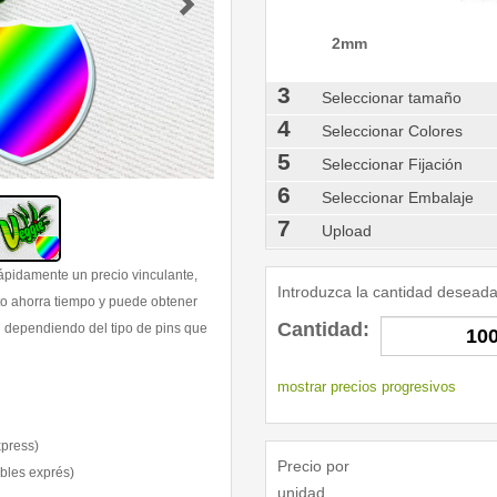
2mm
3
Seleccionar tamaño
4
Seleccionar Colores
5
Seleccionar Fijación
6
Seleccionar Embalaje
7
Upload
ápidamente un precio vinculante,
Introduzca la cantidad desead
to ahorra tiempo y puede obtener
Cantidad
:
n dependiendo del tipo de pins que
mostrar precios progresivos
xpress)
Precio por
ables exprés)
unidad