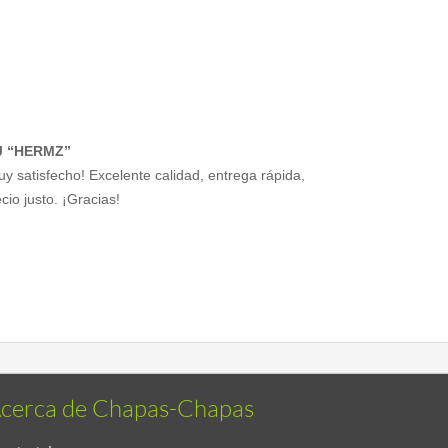
J “HERMZ”
uy satisfecho! Excelente calidad, entrega rápida,
cio justo. ¡Gracias!
cerca de Chapas-Chapas