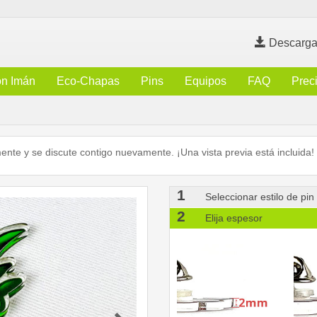
Descarga
n Imán
Eco-Chapas
Pins
Equipos
FAQ
Prec
mente y se discute contigo nuevamente. ¡Una vista previa está incluida!
1
Seleccionar estilo de pin
2
Elija espesor