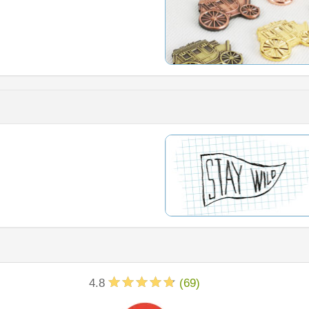
4.8
(
69
)