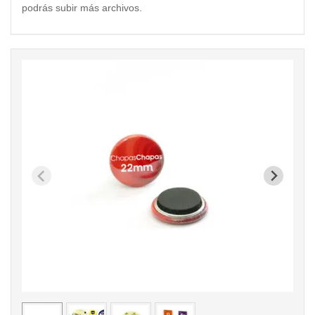
podrás subir más archivos.
< /picture>
< /pi