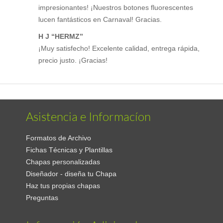
impresionantes! ¡Nuestros botones fluorescentes
lucen fantásticos en Carnaval! Gracias.
H J “HERMZ”
¡Muy satisfecho! Excelente calidad, entrega rápida,
precio justo. ¡Gracias!
Asistencia e Informacíon
Formatos de Archivo
Fichas Técnicas y Plantillas
Chapas personalizadas
Diseñador - diseña tu Chapa
Haz tus propias chapas
Preguntas