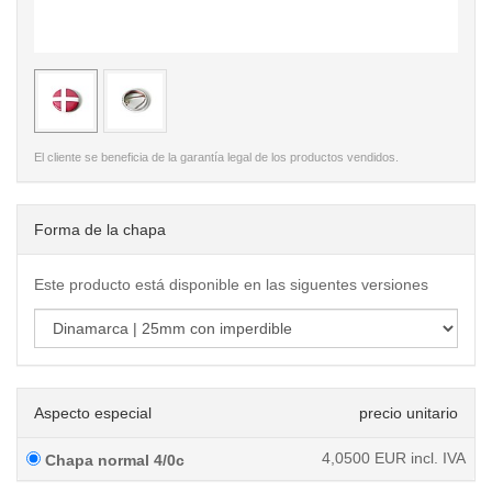
< /picture>
< /pi
El cliente se beneficia de la garantía legal de los productos vendidos.
Forma de la chapa
Este producto está disponible en las siguentes versiones
Aspecto especial
precio unitario
4,0500
EUR incl. IVA
Chapa normal 4/0c