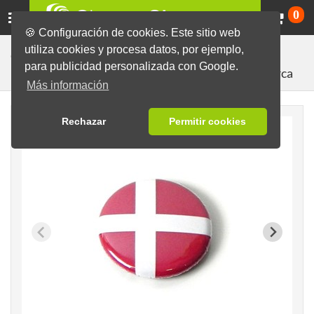
Ca
0
🍪 Configuración de cookies. Este sitio web
utiliza cookies y procesa datos, por ejemplo,
Chapas listas con diseños diversos
Banderas
para publicidad personalizada con Google.
Dinamarca
Más información
Rechazar
Permitir cookies