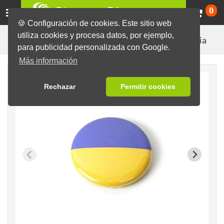
Ca
0
🍪 Configuración de cookies. Este sitio web
utiliza cookies y procesa datos, por ejemplo,
Ucrania
Chapas listas con diseños diversos
Banderas
para publicidad personalizada con Google.
Más información
Rechazar
Permitir cookies