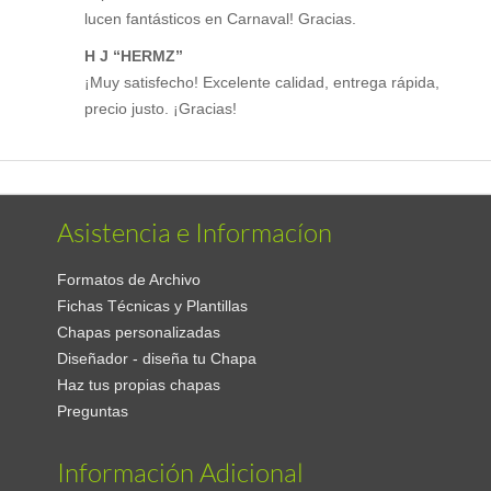
lucen fantásticos en Carnaval! Gracias.
H J “HERMZ”
¡Muy satisfecho! Excelente calidad, entrega rápida,
precio justo. ¡Gracias!
Asistencia e Informacíon
Formatos de Archivo
Fichas Técnicas y Plantillas
Chapas personalizadas
Diseñador - diseña tu Chapa
Haz tus propias chapas
Preguntas
Información Adicional