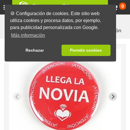
Ca
0
🍪 Configuración de cookies. Este sitio web
utiliza cookies y procesa datos, por ejemplo,
Chapas listas con diseños diversos
Despedida de
para publicidad personalizada con Google.
Atención
soltero/soltera, Boda
Más información
Rechazar
Permitir cookies