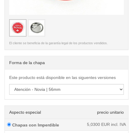
< /picture>
< /pi
El cliente se beneficia de la garantía legal de los productos vendidos.
Forma de la chapa
Este producto está disponible en las siguentes versiones
Aspecto especial
precio unitario
5,0300
EUR incl. IVA
Chapas con Imperdible