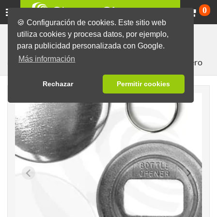
Ca
0
🍪 Configuración de cookies. Este sitio web
utiliza cookies y procesa datos, por ejemplo,
Máquinas y Componentes
Consumibles para la
para publicidad personalizada con Google.
producción de chapas
Componentes
Componentes
Más información
con abrebotellas, llavero
56mm
Rechazar
Permitir cookies