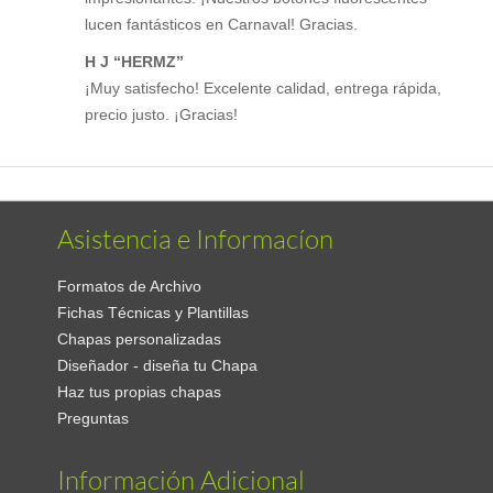
lucen fantásticos en Carnaval! Gracias.
H J “HERMZ”
¡Muy satisfecho! Excelente calidad, entrega rápida,
precio justo. ¡Gracias!
Asistencia e Informacíon
Formatos de Archivo
Fichas Técnicas y Plantillas
Chapas personalizadas
Diseñador - diseña tu Chapa
Haz tus propias chapas
Preguntas
Información Adicional