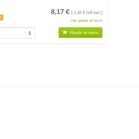
8,17
€
(
1,42
€ IVA incl.)
r
más gastos de envío
Añadir al carro
< /picture>