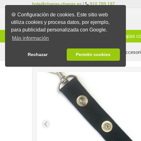
hola@chapas-chapas.es
|
910 789 197
🍪 Configuración de cookies. Este sitio web
utiliza cookies y procesa datos, por ejemplo,
para publicidad personalizada con Google.
Info
Chapas Clásicas
Chapas co
Más información
Chapas
Chapas con botón de presión
Accesori
Rechazar
Permitir cookies