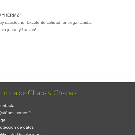
J “HERMZ”
uy satisfecho! Excelente calidad, entrega rápida,
cio justo. ¡Gracias!
cerca de Chapas-Chapas
ontacta!
Quiénes somos?
gal
otección de datos
lítica de Devoluciones