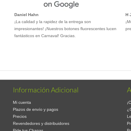
Daniel Hahn
H 
¡La calidad y la rapidez de la entrega son
¡M
impresionantes! ¡Nuestros botones fluorescentes lucen
pre
fantásticos en Carnaval! Gracias.
Información Adicional
A
Mi cuenta
¡C
Plazos de envío y pagos
¿
Precios
Le
Revendedores y distribuidores
Pr
Pide tus Chapas
Po