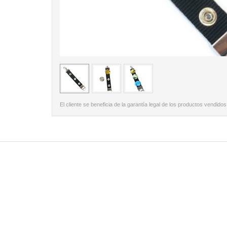
< /picture>
El cliente se beneficia de la garantía legal de los productos vendidos