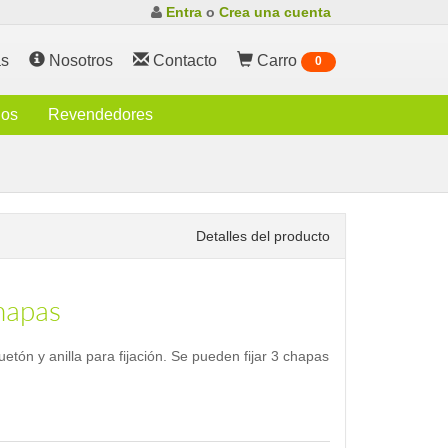
Entra
o
Crea una cuenta
s
Nosotros
Contacto
Carro
0
ios
Revendedores
Detalles del producto
chapas
etón y anilla para fijación. Se pueden fijar 3 chapas