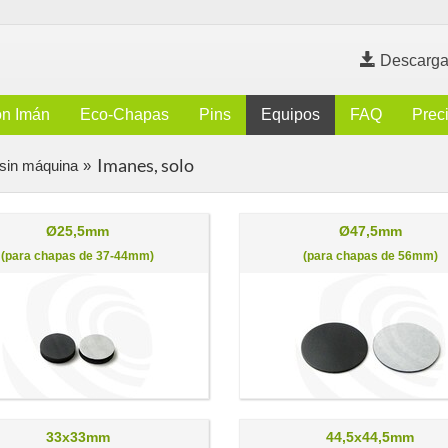
Descarga
n Imán
Eco-Chapas
Pins
Equipos
FAQ
Prec
Imanes, solo
sin máquina
Ø25,5mm
Ø47,5mm
(para chapas de 37-44mm)
(para chapas de 56mm)
33x33mm
44,5x44,5mm