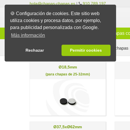
hola@chapas-chapas.es
|
910 789 197
🍪 Configuración de cookies. Este sitio web
utiliza cookies y procesa datos, por ejemplo,
para publicidad personalizada con Google.
Info
Chapas Clásicas
Chapas co
Más información
Máquinas y Componentes
Producción de chapas 
Rechazar
Permitir cookies
Ø18,5mm
(para chapas de 25-32mm)
Ø37,5xØ62mm