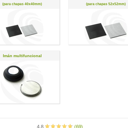
(para chapas 40x40mm)
(para chapas 52x52mm)
Imán multifuncional
4.8
(
69
)