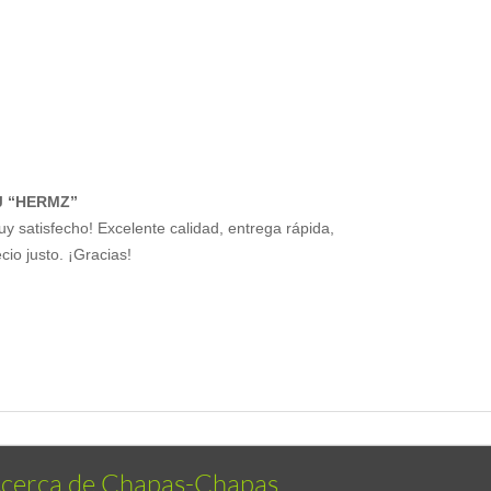
J “HERMZ”
uy satisfecho! Excelente calidad, entrega rápida,
cio justo. ¡Gracias!
cerca de Chapas-Chapas