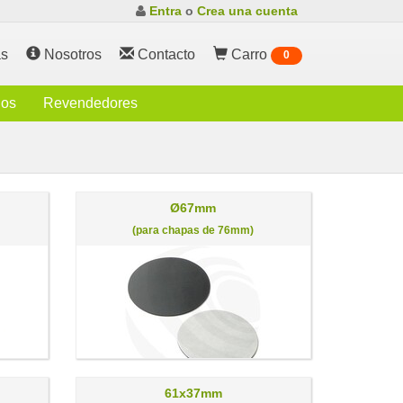
Entra
o
Crea una cuenta
s
Nosotros
Contacto
Carro
0
ios
Revendedores
Ø67mm
(para chapas de 76mm)
61x37mm