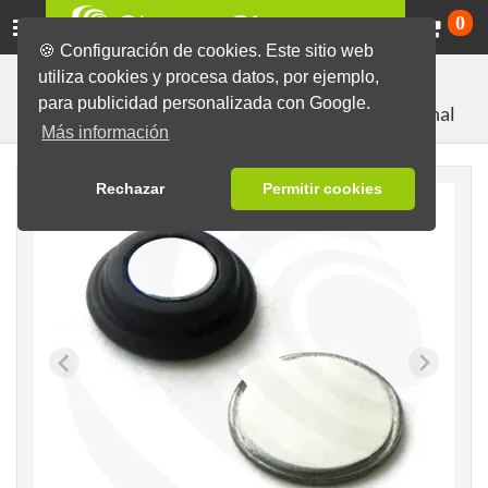
Ca
0
🍪 Configuración de cookies. Este sitio web
utiliza cookies y procesa datos, por ejemplo,
Máquinas y Componentes
Producción de chapas sin
para publicidad personalizada con Google.
Imán multifuncional
máquina
Imanes, solo
Más información
Rechazar
Permitir cookies