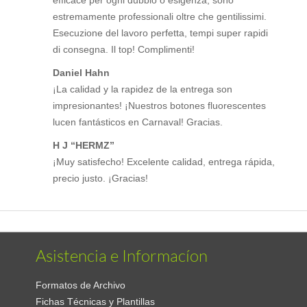
efficace per ogni dubbio o esigenza, sono
estremamente professionali oltre che gentilissimi.
Esecuzione del lavoro perfetta, tempi super rapidi
di consegna. Il top! Complimenti!
Daniel Hahn
¡La calidad y la rapidez de la entrega son
impresionantes! ¡Nuestros botones fluorescentes
lucen fantásticos en Carnaval! Gracias.
H J “HERMZ”
¡Muy satisfecho! Excelente calidad, entrega rápida,
precio justo. ¡Gracias!
Asistencia e Informacíon
Formatos de Archivo
Fichas Técnicas y Plantillas